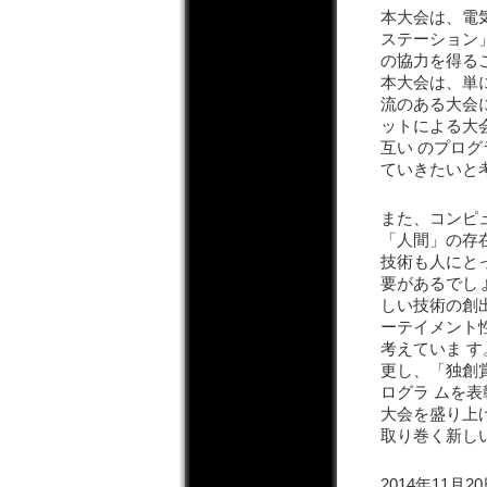
本大会は、電
ステーション
の協力を得る
本大会は、単
流のある大会
ットによる大
互い のプロ
ていきたいと
また、コンピ
「人間」の存
技術も人にと
要があるでし
しい技術の創
ーテイメント
考えていま 
更し、「独創
ログラ ムを表
大会を盛り上
取り巻く新し
2014年11月2