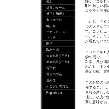
難しいとされ
表彰
明の難しい石
対局のルール
ログラム開発
通信対局規約
参加者一覧
しかし、２０
解説会
つの大きなブ
て、コンピュ
エキシビション
年、４子、５
マッチ
が現れていま
配信
取材申請
２０１２年６
大会結果(1日目)
学の間で、コ
科学、及び囲
大会結果(2日目)
わされ、本大
電聖戦
碁定期戦「電
過去の大会
連絡先
この分野の活
大会実行委員会
催することは
される新しい
English ver.
催し、棋力の
要な意味があ