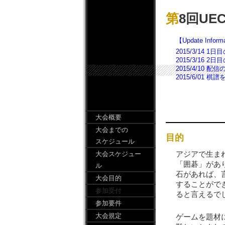
第8回U
【Update Inform
2015/3/14
2015/3/16
2015/4/10
2015/6/01
大会概要
大会までの
目的
スケジュール
アジアで生ま
大会スケジュー
「囲碁」があ
ル
石があれば、
大会目的
することがで
参加受付
ると言えるで
参加要件
大会規定
ゲームを題材