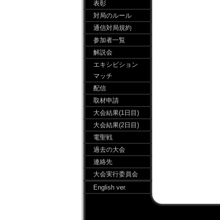
表彰
対局のルール
通信対局規約
参加者一覧
解説会
エキシビション
マッチ
配信
取材申請
大会結果(1日目)
大会結果(2日目)
電聖戦
過去の大会
連絡先
大会実行委員会
English ver.